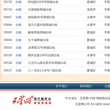
35735
出租
和信路1029号商铺出租
婺城区
不限
35734
出租
吕嘉国际商铺出租
东阳市
不限
35667
出租
南苑路90号商铺出租
永康市
不限
35666
出租
龙川公园对面商铺出租
永康市
不限
35665
出租
解放西路商铺出租
婺城区
不限
35604
出租
古子城商铺出租
婺城区
不限
35603
出租
龙潭路22号商铺出租
婺城区
不限
35539
出租
丽州北路106号店面出租
永康市
不限
35538
出租
江北中山路近西市街商铺出租
婺城区
不限
35537
出租
八一北街1118号门面出租
婺城区
不限
关于我们
联系我们
注
中文域名：五星网.中国
增值电信
五星网公司 All rights res