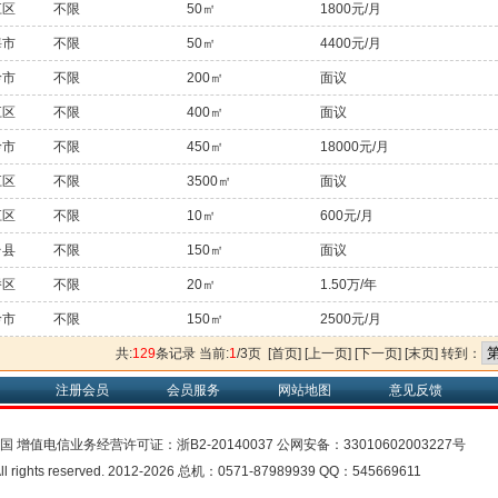
江区
不限
50㎡
1800元/月
海市
不限
50㎡
4400元/月
岭市
不限
200㎡
面议
江区
不限
400㎡
面议
岭市
不限
450㎡
18000元/月
江区
不限
3500㎡
面议
江区
不限
10㎡
600元/月
台县
不限
150㎡
面议
桥区
不限
20㎡
1.50万/年
岭市
不限
150㎡
2500元/月
共:
129
条记录 当前:
1
/3页 [首页] [上一页]
[下一页]
[末页]
转到：
注册会员
会员服务
网站地图
意见反馈
中国
增值电信业务经营许可证：
浙B2-20140037
公网安备：
33010602003227号
rights reserved. 2012-2026 总机：0571-87989939 QQ：545669611