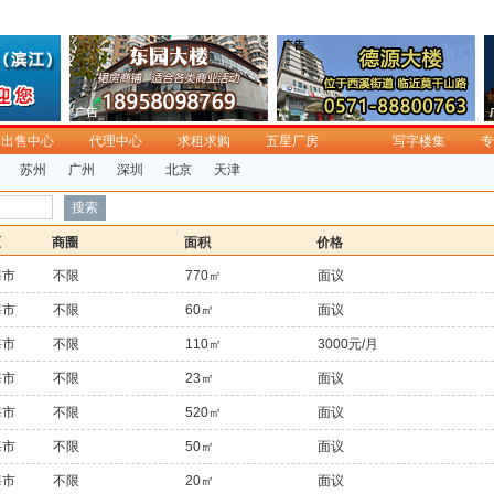
出售中心
代理中心
求租求购
五星厂房
写字楼集
专
苏州
广州
深圳
北京
天津
区
商圈
面积
价格
海市
不限
770㎡
面议
海市
不限
60㎡
面议
海市
不限
110㎡
3000元/月
海市
不限
23㎡
面议
海市
不限
520㎡
面议
海市
不限
50㎡
面议
海市
不限
20㎡
面议