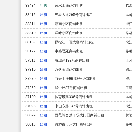
38434
租售
云水山庄商铺租售
临
38412
出租
三星大道295号商铺出租
温
38311
出租
葭南小区商铺出租
椒
38310
出租
洋叶小区商铺出租
路
38182
出租
原椒江一百大楼商铺出租
椒
38127
出租
中盛君廷商铺出租
路
37311
出租
海城路192号商铺出租
玉
37310
出租
万达金街商铺出租
椒
37270
出租
白云山庄96-98号商铺出租
椒
37269
出租
城中路87号商铺出租
玉
37100
出租
体育场路336号商铺出租
温
37028
出租
中山东路137号商铺出租
椒
36699
出租
西范综合菜市场大门囗商铺出租
黄
36618
出租
路桥夜市东大门商铺出租
路