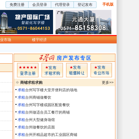
手机版
免费注册
会员登录
代理登录
登记发布
业市场
楼宇经济
商铺求租求购
更多>>
求租
台州写字楼大堂开便利店的场地
求租
台州商铺做餐饮
求租
台州写字楼或园区配套餐饮
求租
台州做适合员工餐厅的商铺
求租
台州大型健身场馆
求租
台州做餐饮的店面
求租
台州开精品超市的工业园区商铺