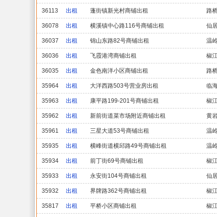
36113
出租
蓬街镇新光村商铺出租
路
36078
出租
横溪镇中心路116号商铺出租
仙
36037
出租
锦山东路82号商铺出租
温
36036
出租
飞霞港湾商铺出租
椒
36035
出租
金色南洋小区商铺出租
路
35964
出租
大洋西路503号营业房出租
临
35963
出租
康平路199-201号商铺出租
椒
35962
出租
新前街道菜市场附近商铺出租
黄
35961
出租
三星大道53号商铺出租
温
35935
出租
横峰街道横邱路49号商铺出租
温
35934
出租
前丁街69号商铺出租
椒
35933
出租
永安街104号商铺出租
仙
35932
出租
界牌路362号商铺出租
椒
35817
出租
平桥小区商铺出租
椒