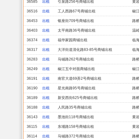
36585
出租
引泉路256号商铺出租
黄
36516
出租
工人西路67号商铺出租
椒
36453
出租
银座街709号商铺出租
路
36403
出租
太平南路36号商铺出租
温
36374
出租
福华家园商铺出租
临
36317
出租
大洋街道清化路83-85号商铺出租
临
36283
出租
马铺路262号商铺出租
路
36249
出租
椒江五中对面商铺出租
椒
36191
出租
南官大道69弄2号商铺出租
路
36190
出租
星光南路95号商铺出租
路
36189
出租
新安西街625号商铺出租
路
36188
出租
人民路35号商铺出租
路
36143
出租
墨池街118号商铺出租
黄
36115
出租
东埔路158号商铺出租
黄
36114
出租
马铺路372号商铺出租
路